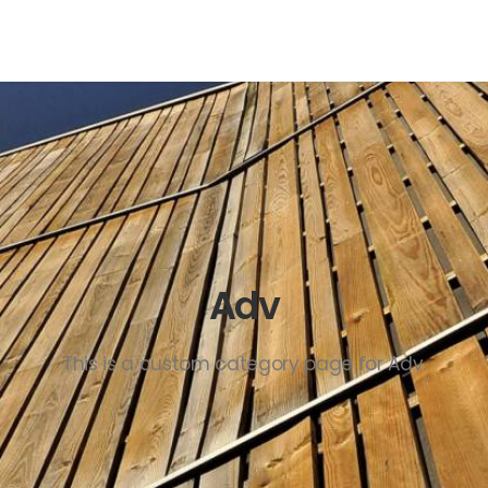
Adv
This is a custom category page for Adv.