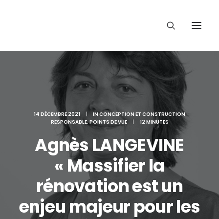
14 DÉCEMBRE 2021
|
IN
CONCEPTION ET CONSTRUCTION
RESPONSABLE
,
POINTS DE VUE
|
12 MINUTES
Agnès LANGEVINE
« Massifier la
rénovation est un
enjeu majeur pour les