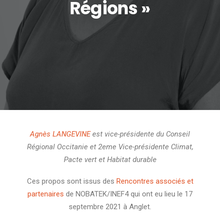
Régions »
Agnès LANGEVINE
est vice-présidente du Conseil
Régional Occitanie et 2eme Vice-présidente Climat,
Pacte vert et Habitat durable
Ces propos sont issus des
Rencontres associés et
partenaires
de NOBATEK/INEF4 qui ont eu lieu le 17
septembre 2021 à Anglet.