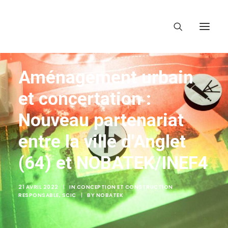
Aménagement urbain
et concertation :
Nouveau partenariat
entre la ville d'Anglet
(64) et NOBATEK/INEF4
21 AVRIL 2022
|
IN
CONCEPTION ET CONSTRUCTION
RESPONSABLE
,
SCIC
|
BY
NOBATEK