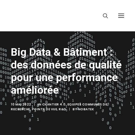
Big Data & Bâtiment :
des données de qualité
pour une performance
améliorée
10 MAI 2022
|
IN
CHANTIER 4.0
,
EQUIPES COMMUNES DE
RECHERCHE
,
POINTS DE VUE
,
R&D
|
BY
NOBATEK