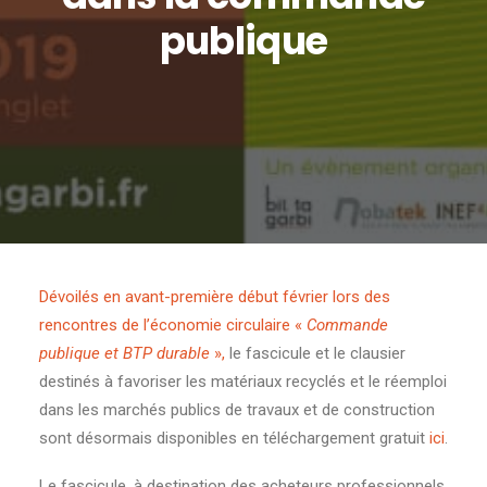
publique
Dévoilés en avant-première début février lors des
rencontres de l’économie circulaire «
Commande
publique et BTP durable
»,
le fascicule et le clausier
destinés à favoriser les matériaux recyclés et le réemploi
dans les marchés publics de travaux et de construction
sont désormais disponibles en téléchargement gratuit
ici
.
Le fascicule, à destination des acheteurs professionnels,