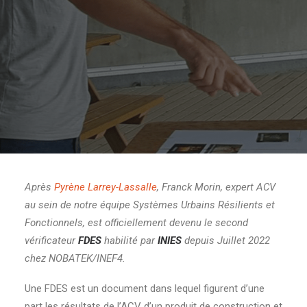
Après
Pyrène Larrey-Lassalle
, Franck Morin, expert ACV
au sein de notre équipe Systèmes Urbains Résilients et
Fonctionnels, est officiellement devenu le second
vérificateur
F
DES
habilité par
INIES
depuis Juillet 2022
chez NOBATEK/INEF4.
Une FDES est un document dans lequel figurent d’une
part les résultats de l’ACV d’un produit de construction et