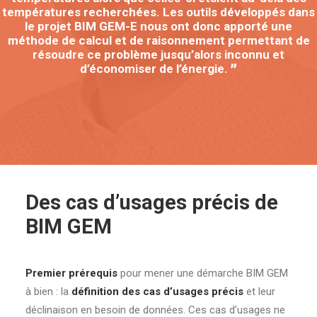
températures recherchées. Les outils développés dans
le projet BIM GEM-E nous ont donc apporté une
méthode de calcul et de raisonnement permettant de
résoudre ce problème jusqu’alors inconnu et
d’économiser de l’énergie.
Des cas d’usages précis de
BIM GEM
Premier prérequis
pour mener une démarche BIM GEM
à bien : la
définition des cas d’usages précis
et leur
déclinaison en besoin de données. Ces cas d’usages ne