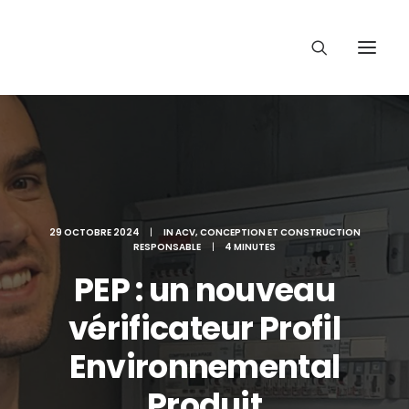
29 OCTOBRE 2024
|
IN
ACV
,
CONCEPTION ET CONSTRUCTION
RESPONSABLE
|
4 MINUTES
PEP : un nouveau
vérificateur Profil
Environnemental
Produit