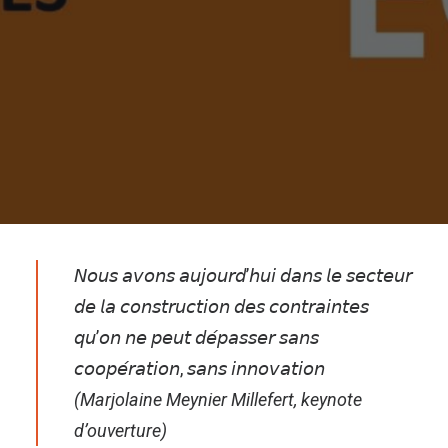
𝘕𝘰𝘶𝘴 𝘢𝘷𝘰𝘯𝘴 𝘢𝘶𝘫𝘰𝘶𝘳𝘥’𝘩𝘶𝘪 𝘥𝘢𝘯𝘴 𝘭𝘦 𝘴𝘦𝘤𝘵𝘦𝘶𝘳
𝘥𝘦 𝘭𝘢 𝘤𝘰𝘯𝘴𝘵𝘳𝘶𝘤𝘵𝘪𝘰𝘯 𝘥𝘦𝘴 𝘤𝘰𝘯𝘵𝘳𝘢𝘪𝘯𝘵𝘦𝘴
𝘲𝘶’𝘰𝘯 𝘯𝘦 𝘱𝘦𝘶𝘵 𝘥𝘦́𝘱𝘢𝘴𝘴𝘦𝘳 𝘴𝘢𝘯𝘴
𝘤𝘰𝘰𝘱𝘦́𝘳𝘢𝘵𝘪𝘰𝘯, 𝘴𝘢𝘯𝘴 𝘪𝘯𝘯𝘰𝘷𝘢𝘵𝘪𝘰𝘯
(Marjolaine Meynier Millefert, keynote
d’ouverture)