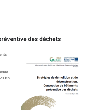
 préventive des déchets
ments
.
rence
ées les