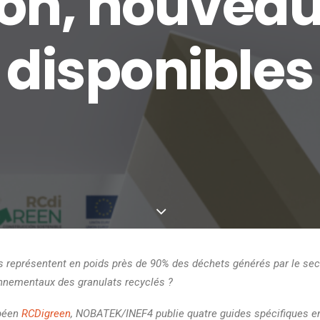
ion, nouveau
disponibles
es représentent en poids près de 90% des déchets générés par le sec
nnementaux des granulats recyclés ?
opéen
RCDigreen
, NOBATEK/INEF4 publie quatre guides spécifiques e