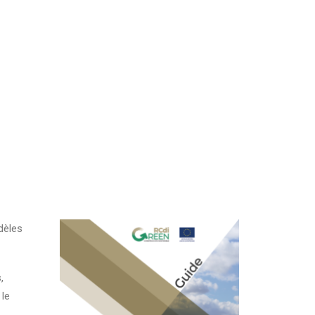
dèles
,
 le