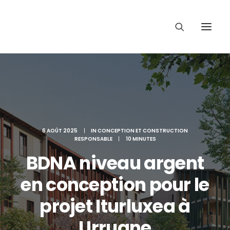
6 AOÛT 2025
|
IN
CONCEPTION ET CONSTRUCTION
RESPONSABLE
|
10 MINUTES
BDNA niveau argent
en conception pour le
projet Iturluxea à
Urrugne