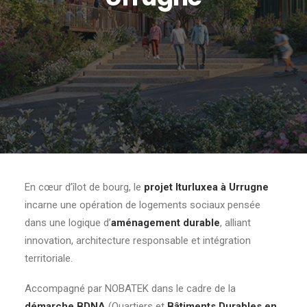
En cœur d’îlot de bourg, le
projet Iturluxea à Urrugne
incarne une opération de
logements
sociaux pensée
dans une logique d’
aménagement durable
, alliant
innovation, architecture responsable et intégration
territoriale.
Accompagné par NOBATEK dans le cadre de la
démarche BDNA
(Quartiers et
Bâtiments Durables en